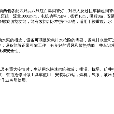
辆两侧各配四只共八只红白爆闪警灯，对行人及过往车辆起到警
组，流量1000m³/h，电机功率75kw，扬程16m，吸程8
备螺旋切割功能，能有效切割水中携带杂物，适用于较重度污水，
水泵的概念，设备可满足紧急排水抢险的需要，紧急排水量可达到
稳定性；设备能够正常可靠工作，有良好的通风和散热功能；整车涉
需要和安全性。
以及有重大疫情时，生活用水快速供给领域； 排涝、抗旱、矿井
故、管道抢修可做工具车使用，安装动力站，焊机，气泵，液压泵
外作业照明使用。