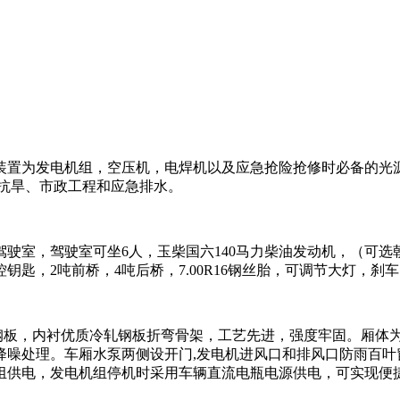
为发电机组，空压机，电焊机以及应急抢险抢修时必备的光源
抗旱、市政工程和应急排水。
，驾驶室可坐6人，玉柴国六140马力柴油发动机，（可选朝柴
钥匙，2吨前桥，4吨后桥，7.00R16钢丝胎，可调节大灯，刹
板，内衬优质冷轧钢板折弯骨架，工艺先进，强度牢固。厢体为
降噪处理。车厢水泵两侧设开门,发电机进风口和排风口防雨百叶
机组供电，发电机组停机时采用车辆直流电瓶电源供电，可实现便